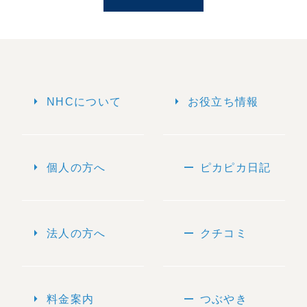
arrow_right
arrow_right
NHCについて
お役立ち情報
arrow_right
remove
個人の方へ
ピカピカ日記
arrow_right
remove
法人の方へ
クチコミ
arrow_right
remove
料金案内
つぶやき