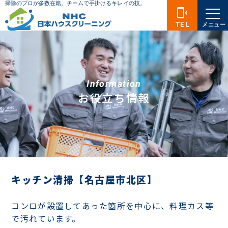
phonelink_ring
TEL
メニュー
Information
お役立ち情報
キッチン清掃【名古屋市北区】
コンロが設置してあった箇所を中心に、料理カス等
で汚れています。