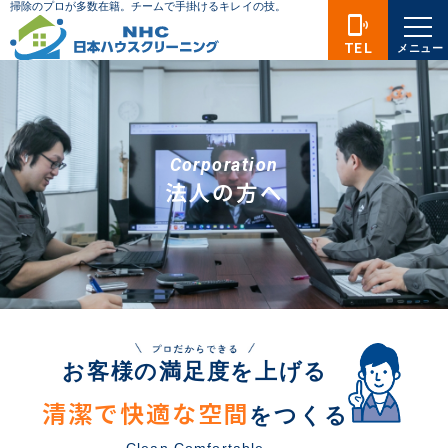
phonelink_ring
TEL
メニュー
Corporation
法人の方へ
お客様の満足度を上げる
清潔で快適な空間
をつくる