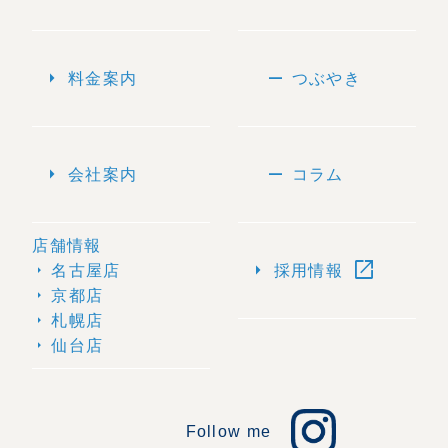
arrow_right
remove
料金案内
つぶやき
arrow_right
remove
会社案内
コラム
店舗情報
open_in_new
arrow_right
名古屋店
採用情報
arrow_right
京都店
arrow_right
札幌店
arrow_right
仙台店
arrow_right
Follow me