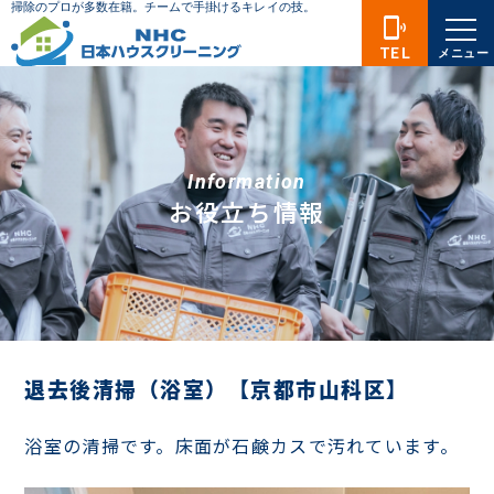
phonelink_ring
TEL
メニュー
Information
お役立ち情報
退去後清掃（浴室）【京都市山科区】
浴室の清掃です。床面が石鹸カスで汚れています。