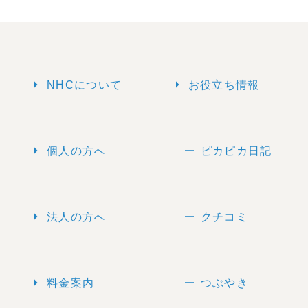
arrow_right
arrow_right
NHCについて
お役立ち情報
arrow_right
remove
個人の方へ
ピカピカ日記
arrow_right
remove
法人の方へ
クチコミ
arrow_right
remove
料金案内
つぶやき