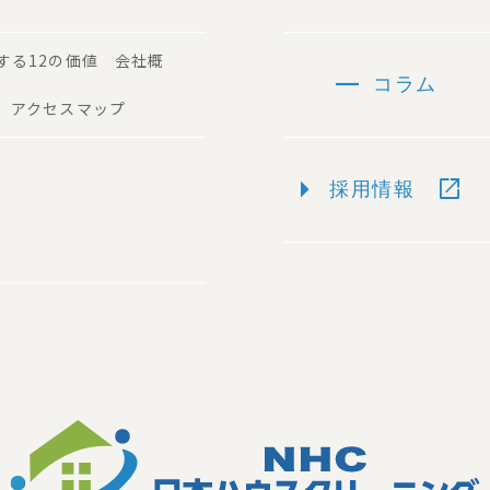
する12の価値 会社概
remove
コラム
 アクセスマップ
arrow_right
open_in_new
採用情報