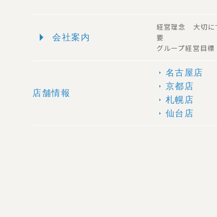
経営理念 大切に
arrow_right
会社案内
要
グループ経営目標
名古屋店
arrow_right
京都店
arrow_right
店舗情報
札幌店
arrow_right
仙台店
arrow_right