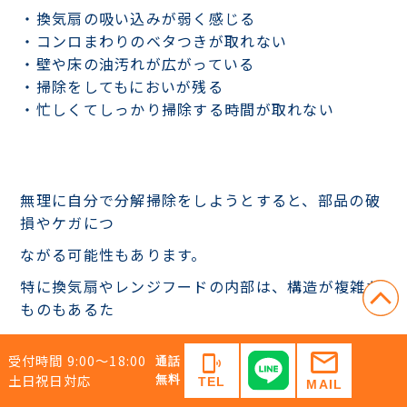
・換気扇の吸い込みが弱く感じる
・コンロまわりのベタつきが取れない
・壁や床の油汚れが広がっている
・掃除をしてもにおいが残る
・忙しくてしっかり掃除する時間が取れない
無理に自分で分解掃除をしようとすると、部品の破
損やケガにつ
ながる可能性もあります。
特に換気扇やレンジフードの内部は、構造が複雑な
ものもあるた
め、不安がある場合は専門業者に相談するのがおす
mail
受付時間 9:00〜18:00
phonelink_ring
すめです。
通話
土日祝日対応
無料
TEL
MAIL
落ちにくい油汚れや換気扇内部の汚れは、無理をせ