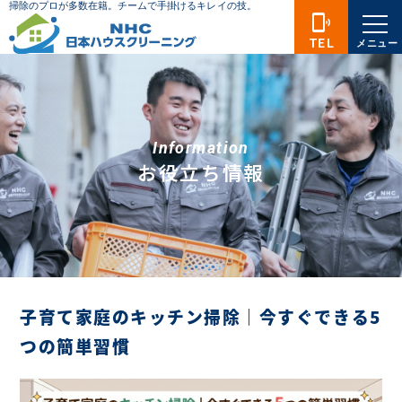
phonelink_ring
TEL
メニュー
Information
お役立ち情報
子育て家庭のキッチン掃除｜今すぐできる5
つの簡単習慣