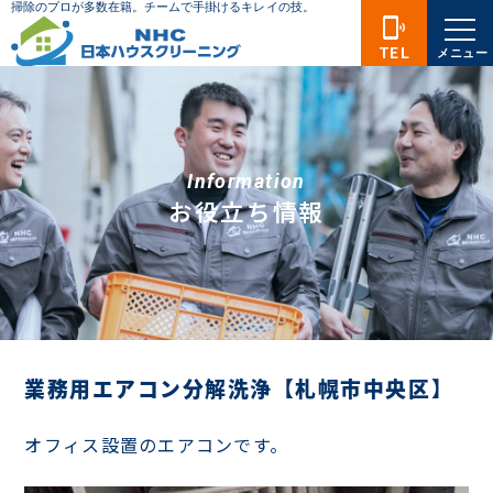
phonelink_ring
TEL
メニュー
Information
お役立ち情報
業務用エアコン分解洗浄【札幌市中央区】
オフィス設置のエアコンです。