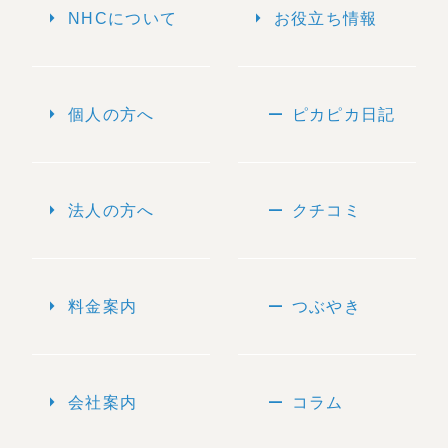
arrow_right
arrow_right
NHCについて
お役立ち情報
arrow_right
remove
個人の方へ
ピカピカ日記
arrow_right
remove
法人の方へ
クチコミ
arrow_right
remove
料金案内
つぶやき
arrow_right
remove
会社案内
コラム