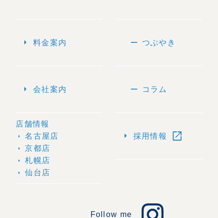
arrow_right
remove
料金案内
つぶやき
arrow_right
remove
会社案内
コラム
店舗情報
open_in_new
arrow_right
名古屋店
採用情報
arrow_right
京都店
arrow_right
札幌店
arrow_right
仙台店
arrow_right
Follow me