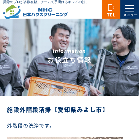
phonelink_ring
TEL
メニュー
Information
お役立ち情報
施設外階段清掃【愛知県みよし市】
外階段の洗浄です。