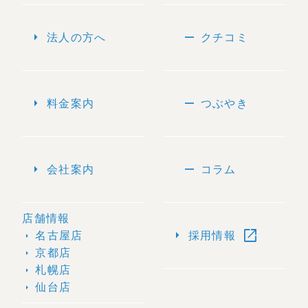
arrow_right
remove
法人の方へ
クチコミ
arrow_right
remove
料金案内
つぶやき
arrow_right
remove
会社案内
コラム
店舗情報
open_in_new
arrow_right
名古屋店
採用情報
arrow_right
京都店
arrow_right
札幌店
arrow_right
仙台店
arrow_right