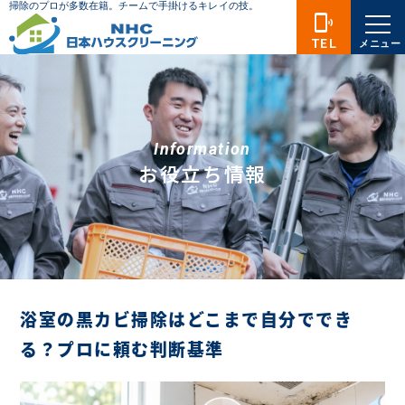
phonelink_ring
TEL
メニュー
Information
お役立ち情報
浴室の黒カビ掃除はどこまで自分ででき
る？プロに頼む判断基準