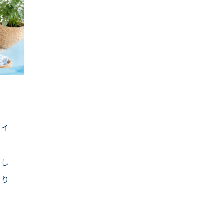
タイ
りし
なり