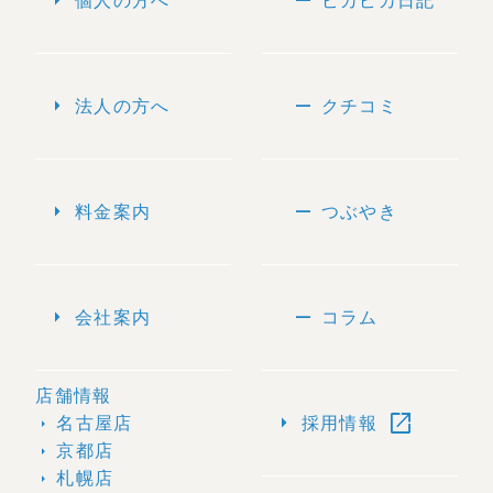
arrow_right
remove
個人の方へ
ピカピカ日記
arrow_right
remove
法人の方へ
クチコミ
arrow_right
remove
料金案内
つぶやき
arrow_right
remove
会社案内
コラム
店舗情報
open_in_new
arrow_right
名古屋店
採用情報
arrow_right
京都店
arrow_right
札幌店
arrow_right