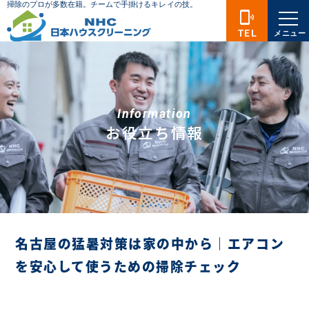
phonelink_ring
TEL
メニュー
Information
お役立ち情報
名古屋の猛暑対策は家の中から｜エアコン
を安心して使うための掃除チェック