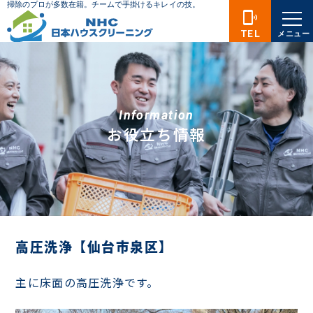
phonelink_ring
TEL
メニュー
Information
お役立ち情報
高圧洗浄【仙台市泉区】
主に床面の高圧洗浄です。