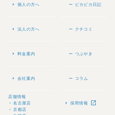
arrow_right
remove
個人の方へ
ピカピカ日記
arrow_right
remove
法人の方へ
クチコミ
arrow_right
remove
料金案内
つぶやき
arrow_right
remove
会社案内
コラム
店舗情報
open_in_new
arrow_right
名古屋店
採用情報
arrow_right
京都店
arrow_right