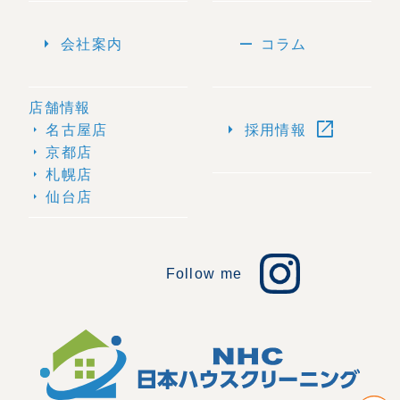
arrow_right
remove
会社案内
コラム
店舗情報
open_in_new
arrow_right
名古屋店
採用情報
arrow_right
京都店
arrow_right
札幌店
arrow_right
仙台店
arrow_right
Follow me