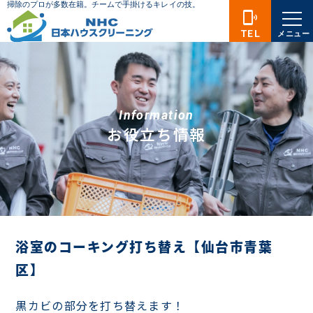
phonelink_ring
TEL
メニュー
Information
お役立ち情報
浴室のコーキング打ち替え【仙台市青葉
区】
黒カビの部分を打ち替えます！