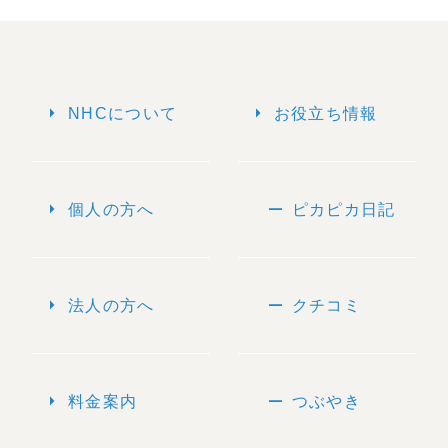
arrow_right
arrow_right
NHCについて
お役立ち情報
arrow_right
remove
個人の方へ
ピカピカ日記
arrow_right
remove
法人の方へ
クチコミ
arrow_right
remove
料金案内
つぶやき