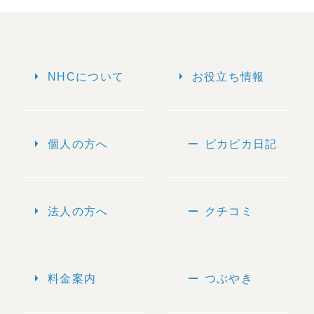
arrow_right
arrow_right
NHCについて
お役立ち情報
arrow_right
remove
個人の方へ
ピカピカ日記
arrow_right
remove
法人の方へ
クチコミ
arrow_right
remove
料金案内
つぶやき