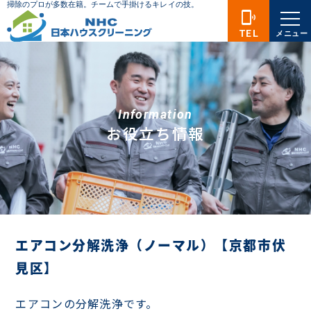
phonelink_ring
TEL
メニュー
Information
お役立ち情報
エアコン分解洗浄（ノーマル）【京都市伏
見区】
エアコンの分解洗浄です。