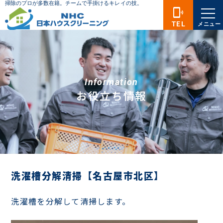
phonelink_ring
TEL
メニュー
Information
お役立ち情報
洗濯槽分解清掃【名古屋市北区】
洗濯槽を分解して清掃します。