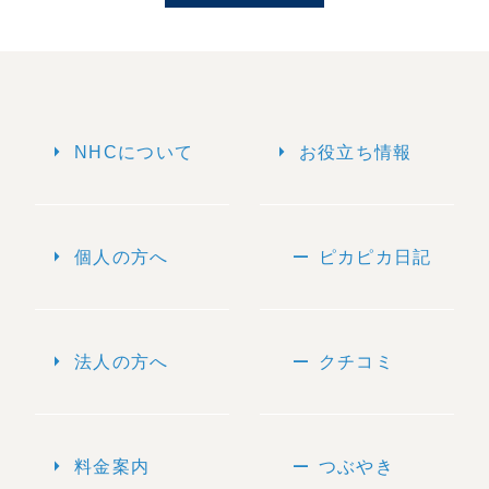
arrow_right
arrow_right
NHCについて
お役立ち情報
arrow_right
remove
個人の方へ
ピカピカ日記
arrow_right
remove
法人の方へ
クチコミ
arrow_right
remove
料金案内
つぶやき