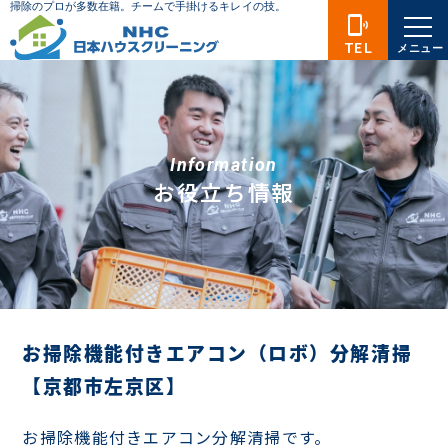
phonelink_ring
TEL
メニュー
Information
お役立ち情報
お掃除機能付きエアコン（ロボ）分解清掃
【京都市左京区】
お掃除機能付きエアコン分解清掃です。