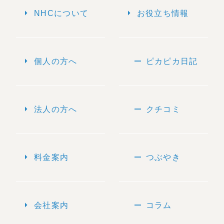
arrow_right
arrow_right
NHCについて
お役立ち情報
arrow_right
remove
個人の方へ
ピカピカ日記
arrow_right
remove
法人の方へ
クチコミ
arrow_right
remove
料金案内
つぶやき
arrow_right
remove
会社案内
コラム