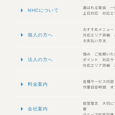
arrow_right
選ばれる理由 
NHCについて
土日対応 対応エ
おすすめメニュ
arrow_right
個人の方へ
対応エリア詳細
お支払い方法
強み ご依頼い
arrow_right
法人の方へ
ポイント 対応
対応エリア詳細 
arrow_right
各種サービス内
料金案内
作業目安時間 オ
経営理念 大切に
arrow_right
会社案内
要
グループ経営目標