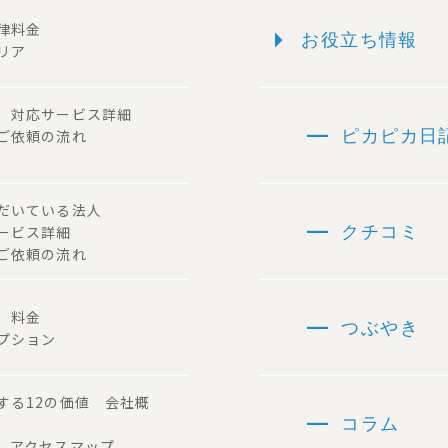
arrow_right
一律料金
お役立ち情報
リア
ー 対応サービス詳細
remove
 ご依頼の流れ
ピカピカ日
ただいている法人
remove
サービス詳細
クチコミ
ご依頼の流れ
remove
容 料金
つぶやき
プション
する12の価値 会社概
remove
コラム
 アクセスマップ