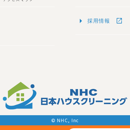
arrow_right
open_in_new
採用情報
© NHC, Inc