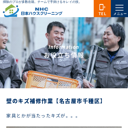
phonelink_ring
TEL
メニュー
Information
お役立ち情報
壁のキズ補修作業【名古屋市千種区】
家具とかが当たったキズが。。。