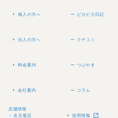
arrow_right
remove
個人の方へ
ピカピカ日記
arrow_right
remove
法人の方へ
クチコミ
arrow_right
remove
料金案内
つぶやき
arrow_right
remove
会社案内
コラム
店舗情報
open_in_new
arrow_right
名古屋店
採用情報
arrow_right