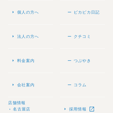
arrow_right
remove
個人の方へ
ピカピカ日記
arrow_right
remove
法人の方へ
クチコミ
arrow_right
remove
料金案内
つぶやき
arrow_right
remove
会社案内
コラム
店舗情報
open_in_new
arrow_right
名古屋店
採用情報
arrow_right