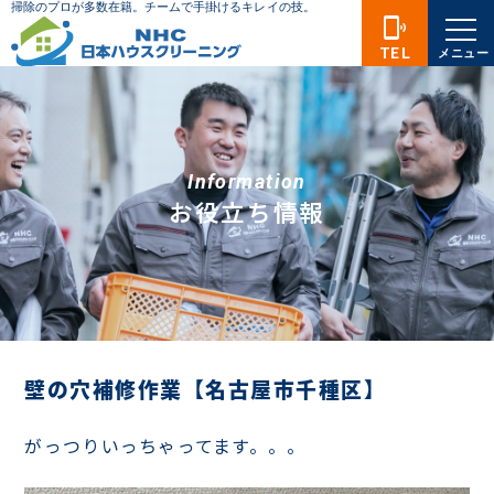
phonelink_ring
TEL
メニュー
Information
お役立ち情報
壁の穴補修作業【名古屋市千種区】
がっつりいっちゃってます。。。