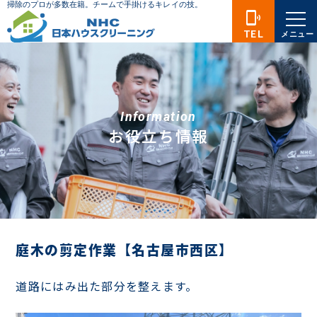
phonelink_ring
TEL
メニュー
Information
お役立ち情報
庭木の剪定作業【名古屋市西区】
道路にはみ出た部分を整えます。