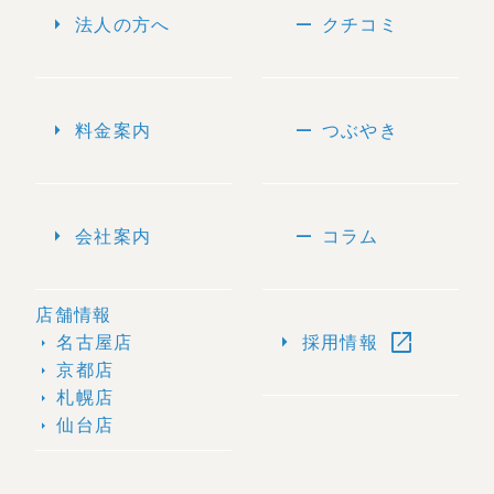
arrow_right
remove
法人の方へ
クチコミ
arrow_right
remove
料金案内
つぶやき
arrow_right
remove
会社案内
コラム
店舗情報
open_in_new
arrow_right
名古屋店
採用情報
arrow_right
京都店
arrow_right
札幌店
arrow_right
仙台店
arrow_right