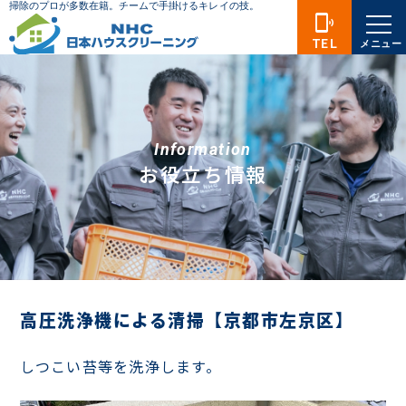
phonelink_ring
TEL
メニュー
Information
お役立ち情報
高圧洗浄機による清掃【京都市左京区】
しつこい苔等を洗浄します。