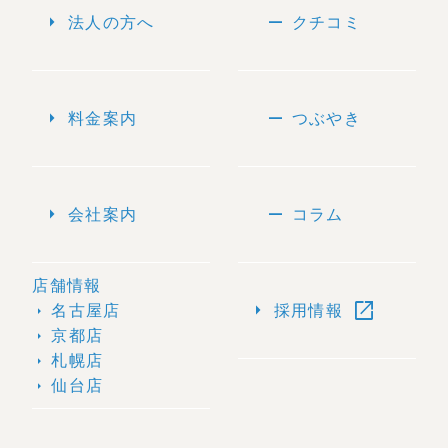
arrow_right
remove
法人の方へ
クチコミ
arrow_right
remove
料金案内
つぶやき
arrow_right
remove
会社案内
コラム
店舗情報
open_in_new
arrow_right
名古屋店
採用情報
arrow_right
京都店
arrow_right
札幌店
arrow_right
仙台店
arrow_right