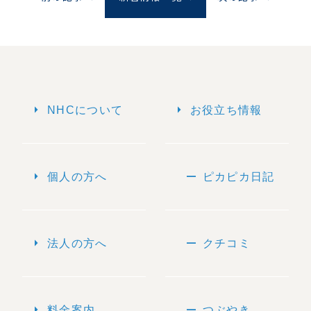
arrow_right
arrow_right
NHCについて
お役立ち情報
arrow_right
remove
個人の方へ
ピカピカ日記
arrow_right
remove
法人の方へ
クチコミ
arrow_right
remove
料金案内
つぶやき