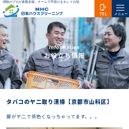
phonelink_ring
TEL
メニュー
Information
お役立ち情報
タバコのヤ二取り清掃【京都市山科区】
扉がヤ二で茶色くなっちゃってます。。。