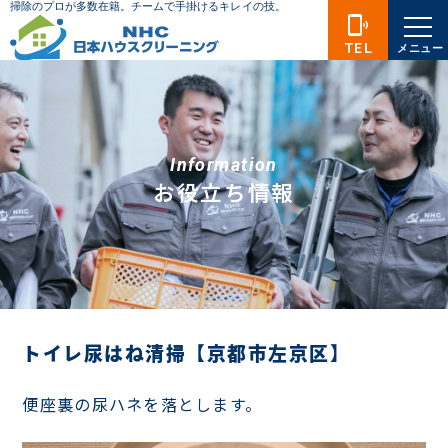
phonelink_ring
TEL
メニュー
Information
お役立ち情報
トイレ尿はね清掃【京都市左京区】
便座裏の尿ハネを落とします。