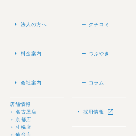
arrow_right
remove
法人の方へ
クチコミ
arrow_right
remove
料金案内
つぶやき
arrow_right
remove
会社案内
コラム
店舗情報
open_in_new
arrow_right
名古屋店
採用情報
arrow_right
京都店
arrow_right
札幌店
arrow_right
仙台店
arrow_right