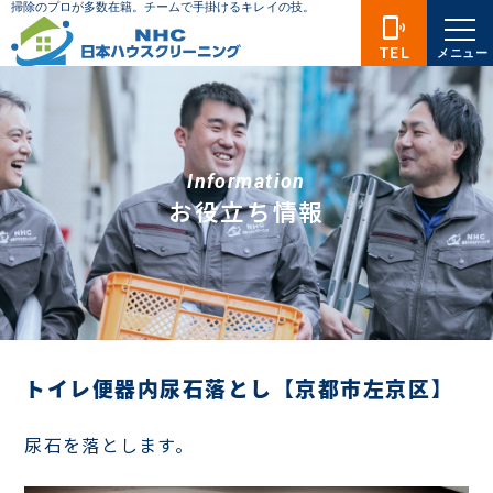
phonelink_ring
TEL
メニュー
Information
お役立ち情報
トイレ便器内尿石落とし【京都市左京区】
尿石を落とします。