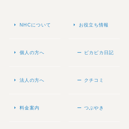
arrow_right
arrow_right
NHCについて
お役立ち情報
arrow_right
remove
個人の方へ
ピカピカ日記
arrow_right
remove
法人の方へ
クチコミ
arrow_right
remove
料金案内
つぶやき