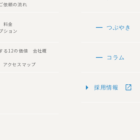
ご依頼の流れ
remove
容 料金
つぶやき
プション
する12の価値 会社概
remove
コラム
 アクセスマップ
arrow_right
open_in_new
採用情報