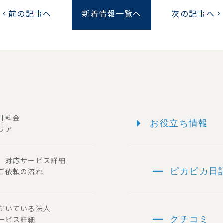
前の記事へ
新着情報一覧へ
次の記事へ
chevron_left
chevron_right
arrow_right
一律料金
お役立ち情報
リア
ー 対応サービス詳細
remove
 ご依頼の流れ
ピカピカ日
ただいている法人
remove
サービス詳細
クチコミ