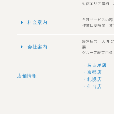
対応エリア詳細 
arrow_right
各種サービス内
料金案内
作業目安時間 オ
経営理念 大切に
arrow_right
会社案内
要
グループ経営目標
名古屋店
arrow_right
京都店
arrow_right
店舗情報
札幌店
arrow_right
仙台店
arrow_right