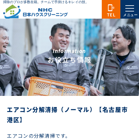
phonelink_ring
TEL
メニュー
Information
お役立ち情報
エアコン分解清掃（ノーマル）【名古屋市
港区】
エアコンの分解清掃です。