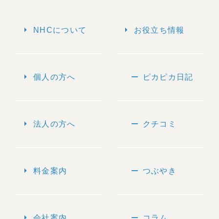
arrow_right
arrow_right
NHCについて
お役立ち情報
arrow_right
remove
個人の方へ
ピカピカ日記
arrow_right
remove
法人の方へ
クチコミ
arrow_right
remove
料金案内
つぶやき
arrow_right
remove
会社案内
コラム