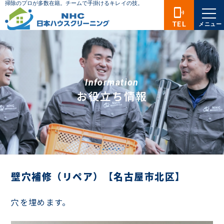
phonelink_ring
TEL
メニュー
Information
お役立ち情報
壁穴補修（リペア）【名古屋市北区】
穴を埋めます。