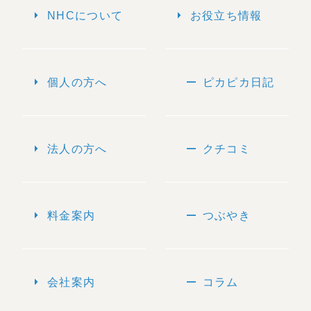
arrow_right
arrow_right
NHCについて
お役立ち情報
arrow_right
remove
個人の方へ
ピカピカ日記
arrow_right
remove
法人の方へ
クチコミ
arrow_right
remove
料金案内
つぶやき
arrow_right
remove
会社案内
コラム