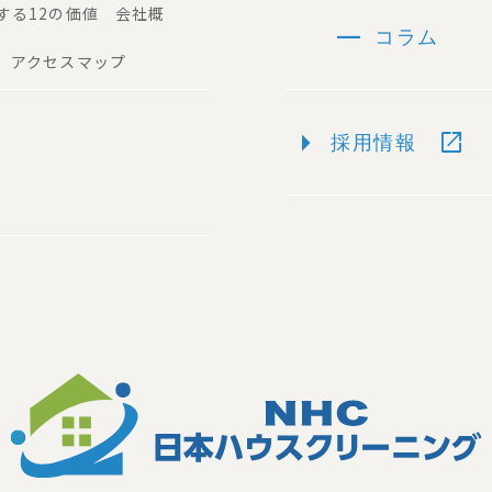
する12の価値 会社概
remove
コラム
 アクセスマップ
arrow_right
open_in_new
採用情報