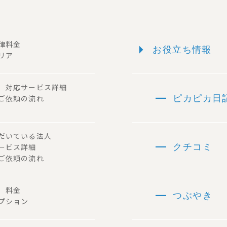
arrow_right
一律料金
お役立ち情報
リア
ー 対応サービス詳細
remove
 ご依頼の流れ
ピカピカ日
ただいている法人
remove
サービス詳細
クチコミ
ご依頼の流れ
remove
容 料金
つぶやき
プション