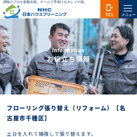
phonelink_ring
TEL
メニュー
Information
お役立ち情報
フローリング張り替え（リフォーム）【名
古屋市千種区】
土台を入れて補強して張り替えます。