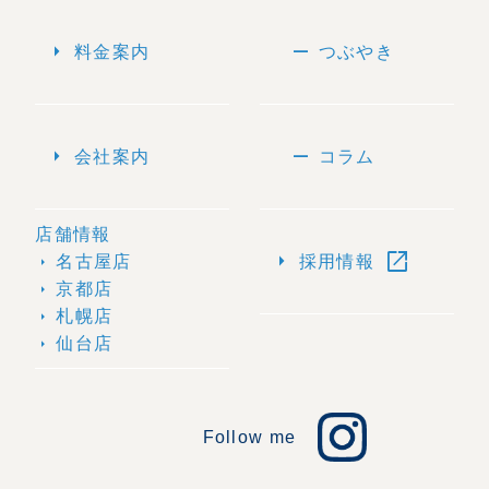
arrow_right
remove
料金案内
つぶやき
arrow_right
remove
会社案内
コラム
店舗情報
open_in_new
arrow_right
名古屋店
採用情報
arrow_right
京都店
arrow_right
札幌店
arrow_right
仙台店
arrow_right
Follow me