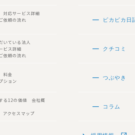
ー 対応サービス詳細
remove
 ご依頼の流れ
ピカピカ日
ただいている法人
remove
サービス詳細
クチコミ
ご依頼の流れ
remove
容 料金
つぶやき
プション
する12の価値 会社概
remove
コラム
 アクセスマップ