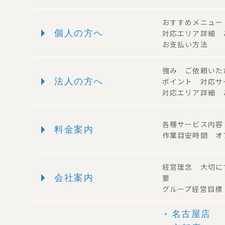
おすすめメニュ
arrow_right
個人の方へ
対応エリア詳細
お支払い方法
強み ご依頼い
arrow_right
法人の方へ
ポイント 対応
対応エリア詳細 
arrow_right
各種サービス内
料金案内
作業目安時間 オ
経営理念 大切に
arrow_right
会社案内
要
グループ経営目標
名古屋店
arrow_right