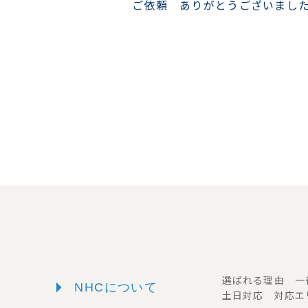
ご依頼 ありがとうございまし
arrow_right
選ばれる理由 
NHCについて
土日対応 対応エ