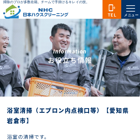
phonelink_ring
TEL
メニュー
Information
お役立ち情報
浴室清掃（エプロン内点検口等）【愛知県
岩倉市】
浴室の清掃です。