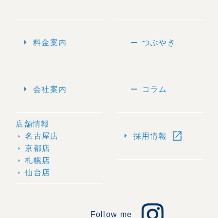
arrow_right
remove
料金案内
つぶやき
arrow_right
remove
会社案内
コラム
店舗情報
open_in_new
arrow_right
名古屋店
採用情報
arrow_right
京都店
arrow_right
札幌店
arrow_right
仙台店
arrow_right
Follow me