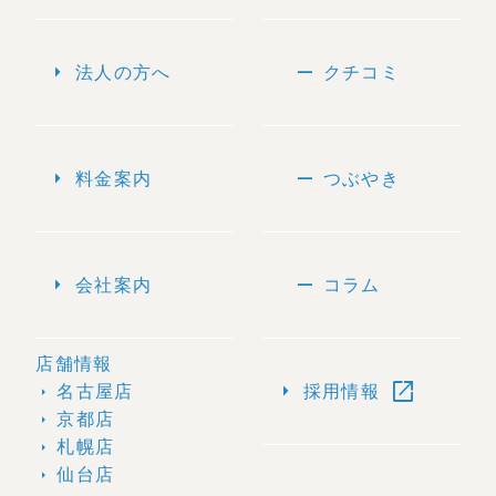
arrow_right
remove
法人の方へ
クチコミ
arrow_right
remove
料金案内
つぶやき
arrow_right
remove
会社案内
コラム
店舗情報
open_in_new
arrow_right
名古屋店
採用情報
arrow_right
京都店
arrow_right
札幌店
arrow_right
仙台店
arrow_right