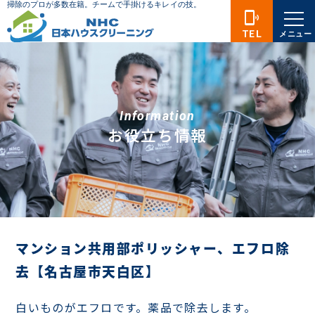
phonelink_ring
TEL
メニュー
Information
お役立ち情報
マンション共用部ポリッシャー、エフロ除
去【名古屋市天白区】
白いものがエフロです。薬品で除去します。