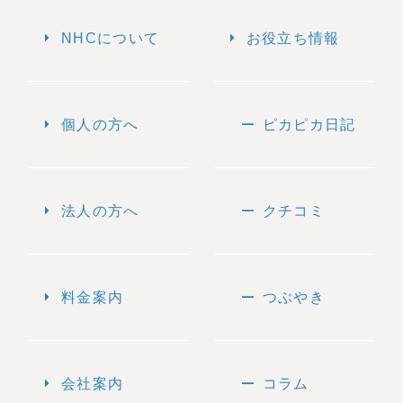
arrow_right
arrow_right
NHCについて
お役立ち情報
arrow_right
remove
個人の方へ
ピカピカ日記
arrow_right
remove
法人の方へ
クチコミ
arrow_right
remove
料金案内
つぶやき
arrow_right
remove
会社案内
コラム