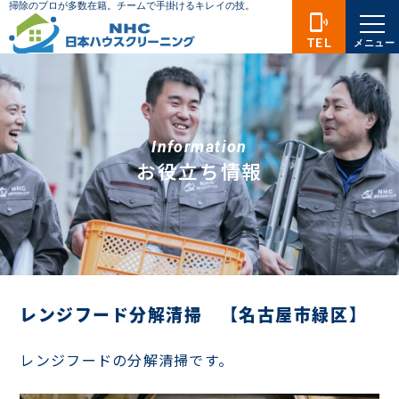
phonelink_ring
TEL
メニュー
Information
お役立ち情報
レンジフード分解清掃 【名古屋市緑区】
レンジフードの分解清掃です。