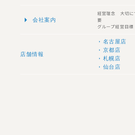
経営理念 大切に
arrow_right
会社案内
要
グループ経営目標
名古屋店
arrow_right
京都店
arrow_right
店舗情報
札幌店
arrow_right
仙台店
arrow_right