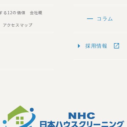
する12の価値 会社概
remove
コラム
 アクセスマップ
arrow_right
open_in_new
採用情報