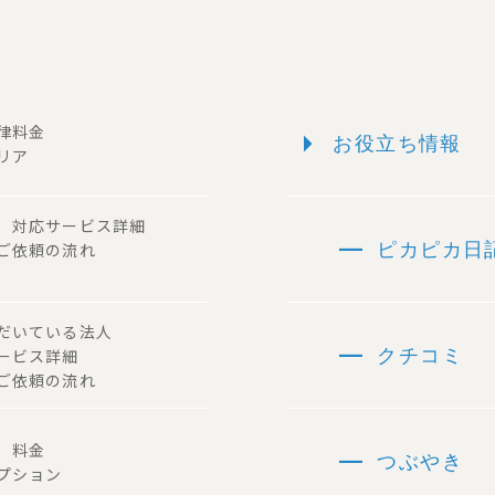
arrow_right
一律料金
お役立ち情報
リア
ー 対応サービス詳細
remove
 ご依頼の流れ
ピカピカ日
ただいている法人
remove
サービス詳細
クチコミ
ご依頼の流れ
remove
容 料金
つぶやき
プション