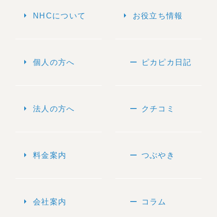
arrow_right
arrow_right
NHCについて
お役立ち情報
arrow_right
remove
個人の方へ
ピカピカ日記
arrow_right
remove
法人の方へ
クチコミ
arrow_right
remove
料金案内
つぶやき
arrow_right
remove
会社案内
コラム