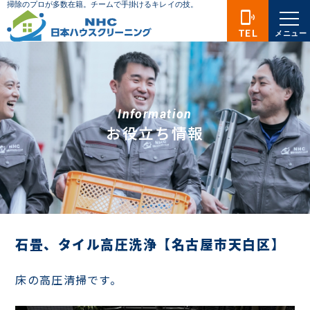
phonelink_ring
TEL
メニュー
Information
お役立ち情報
石畳、タイル高圧洗浄【名古屋市天白区】
床の高圧清掃です。