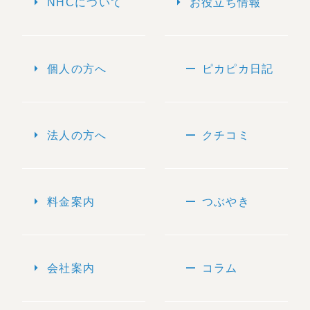
arrow_right
arrow_right
NHCについて
お役立ち情報
arrow_right
remove
個人の方へ
ピカピカ日記
arrow_right
remove
法人の方へ
クチコミ
arrow_right
remove
料金案内
つぶやき
arrow_right
remove
会社案内
コラム