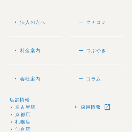
arrow_right
remove
法人の方へ
クチコミ
arrow_right
remove
料金案内
つぶやき
arrow_right
remove
会社案内
コラム
店舗情報
open_in_new
arrow_right
名古屋店
採用情報
arrow_right
京都店
arrow_right
札幌店
arrow_right
仙台店
arrow_right