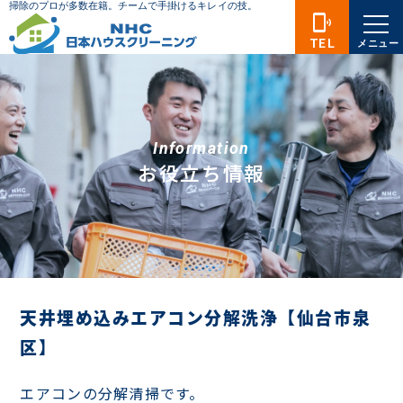
phonelink_ring
TEL
メニュー
Information
お役立ち情報
天井埋め込みエアコン分解洗浄【仙台市泉
区】
エアコンの分解清掃です。