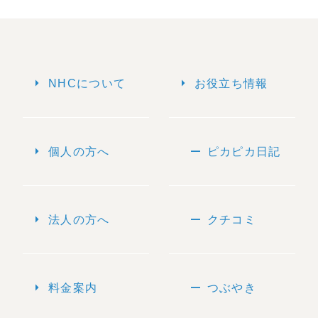
arrow_right
arrow_right
NHCについて
お役立ち情報
arrow_right
remove
個人の方へ
ピカピカ日記
arrow_right
remove
法人の方へ
クチコミ
arrow_right
remove
料金案内
つぶやき