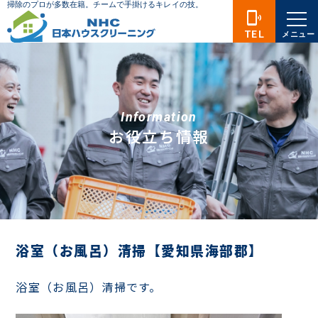
phonelink_ring
TEL
メニュー
Information
お役立ち情報
浴室（お風呂）清掃【愛知県海部郡】
浴室（お風呂）清掃です。