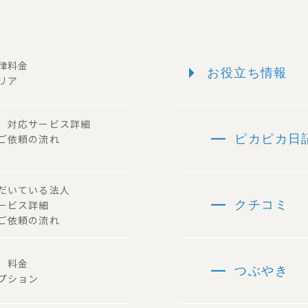
arrow_right
一律料金
お役立ち情報
リア
ー 対応サービス詳細
remove
 ご依頼の流れ
ピカピカ日
ただいている法人
remove
サービス詳細
クチコミ
ご依頼の流れ
remove
容 料金
つぶやき
プション