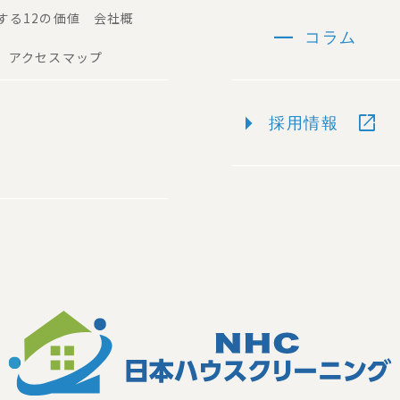
する12の価値 会社概
remove
コラム
 アクセスマップ
arrow_right
open_in_new
採用情報