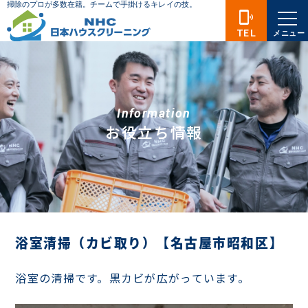
phonelink_ring
TEL
メニュー
Information
お役立ち情報
浴室清掃（カビ取り）【名古屋市昭和区】
浴室の清掃です。黒カビが広がっています。