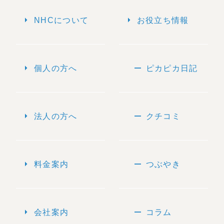
arrow_right
arrow_right
NHCについて
お役立ち情報
arrow_right
remove
個人の方へ
ピカピカ日記
arrow_right
remove
法人の方へ
クチコミ
arrow_right
remove
料金案内
つぶやき
arrow_right
remove
会社案内
コラム