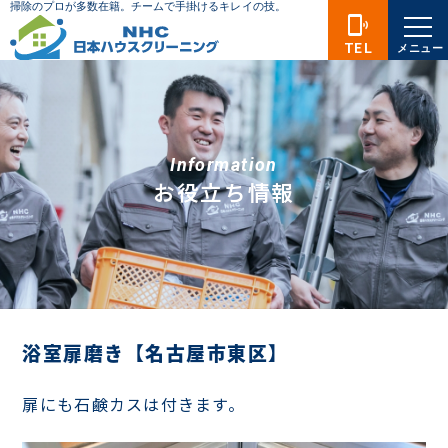
phonelink_ring
TEL
メニュー
Information
お役立ち情報
浴室扉磨き【名古屋市東区】
扉にも石鹸カスは付きます。