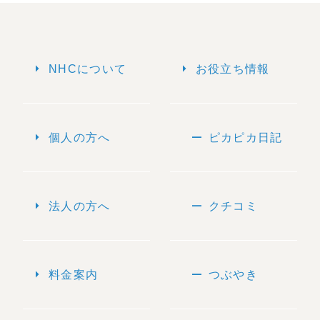
arrow_right
arrow_right
NHCについて
お役立ち情報
arrow_right
remove
個人の方へ
ピカピカ日記
arrow_right
remove
法人の方へ
クチコミ
arrow_right
remove
料金案内
つぶやき