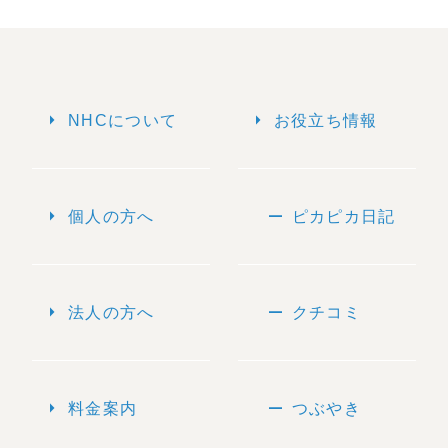
arrow_right
arrow_right
NHCについて
お役立ち情報
arrow_right
remove
個人の方へ
ピカピカ日記
arrow_right
remove
法人の方へ
クチコミ
arrow_right
remove
料金案内
つぶやき