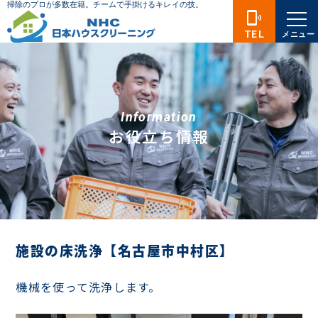
phonelink_ring
TEL
メニュー
Information
お役立ち情報
施設の床洗浄【名古屋市中村区】
機械を使って洗浄します。