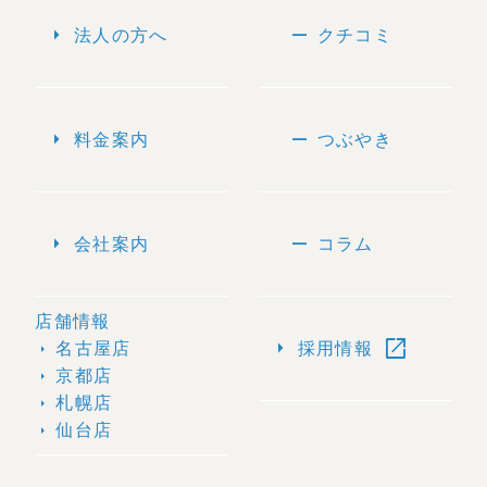
arrow_right
remove
法人の方へ
クチコミ
arrow_right
remove
料金案内
つぶやき
arrow_right
remove
会社案内
コラム
店舗情報
open_in_new
arrow_right
名古屋店
採用情報
arrow_right
京都店
arrow_right
札幌店
arrow_right
仙台店
arrow_right