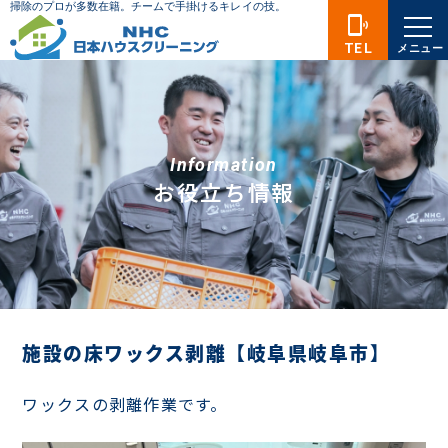
phonelink_ring
TEL
メニュー
Information
お役立ち情報
施設の床ワックス剥離【岐阜県岐阜市】
ワックスの剥離作業です。