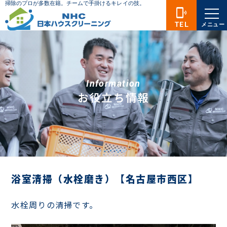
phonelink_ring
TEL
メニュー
Information
お役立ち情報
浴室清掃（水栓磨き）【名古屋市西区】
水栓周りの清掃です。