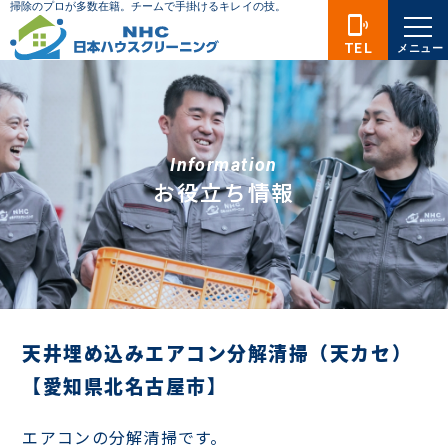
phonelink_ring
TEL
メニュー
Information
お役立ち情報
天井埋め込みエアコン分解清掃（天カセ）
【愛知県北名古屋市】
エアコンの分解清掃です。