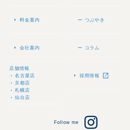
arrow_right
remove
料金案内
つぶやき
arrow_right
remove
会社案内
コラム
店舗情報
open_in_new
arrow_right
名古屋店
採用情報
arrow_right
京都店
arrow_right
札幌店
arrow_right
仙台店
arrow_right
Follow me