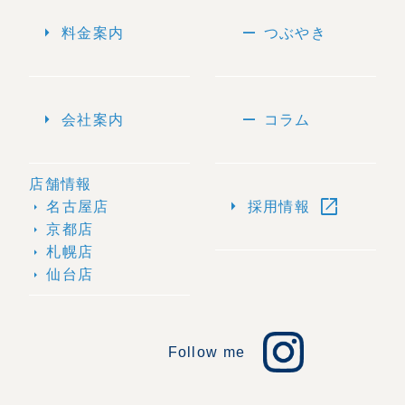
arrow_right
remove
料金案内
つぶやき
arrow_right
remove
会社案内
コラム
店舗情報
open_in_new
arrow_right
名古屋店
採用情報
arrow_right
京都店
arrow_right
札幌店
arrow_right
仙台店
arrow_right
Follow me