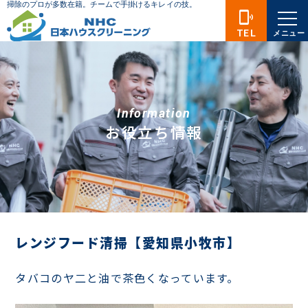
phonelink_ring
TEL
メニュー
Information
お役立ち情報
レンジフード清掃【愛知県小牧市】
タバコのヤ二と油で茶色くなっています。