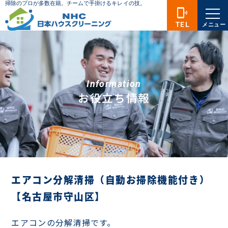
phonelink_ring
TEL
メニュー
Information
お役立ち情報
エアコン分解清掃（自動お掃除機能付き）
【名古屋市守山区】
エアコンの分解清掃です。