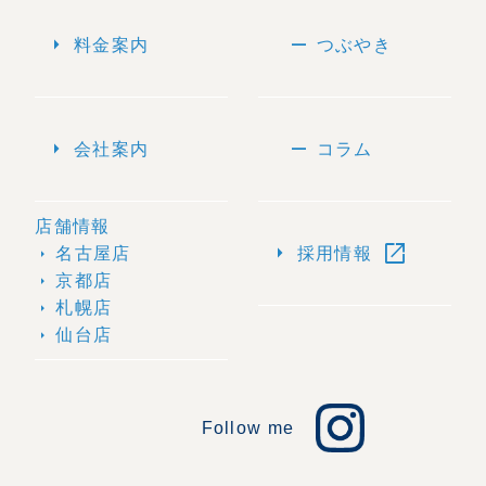
arrow_right
remove
料金案内
つぶやき
arrow_right
remove
会社案内
コラム
店舗情報
open_in_new
arrow_right
名古屋店
採用情報
arrow_right
京都店
arrow_right
札幌店
arrow_right
仙台店
arrow_right
Follow me