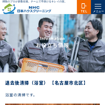
phonelink_ring
TEL
メニュー
Information
お役立ち情報
退去後清掃（浴室） 【名古屋市北区】
浴室の清掃です。