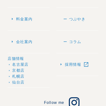
arrow_right
remove
料金案内
つぶやき
arrow_right
remove
会社案内
コラム
店舗情報
open_in_new
arrow_right
名古屋店
採用情報
arrow_right
京都店
arrow_right
札幌店
arrow_right
仙台店
arrow_right
Follow me