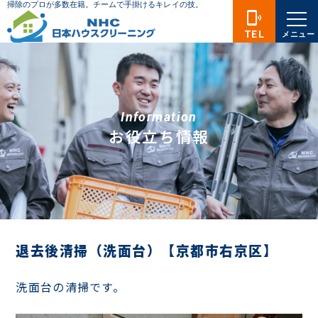
phonelink_ring
TEL
メニュー
Information
お役立ち情報
退去後清掃（洗面台）【京都市右京区】
洗面台の清掃です。