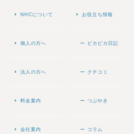
arrow_right
arrow_right
NHCについて
お役立ち情報
arrow_right
remove
個人の方へ
ピカピカ日記
arrow_right
remove
法人の方へ
クチコミ
arrow_right
remove
料金案内
つぶやき
arrow_right
remove
会社案内
コラム