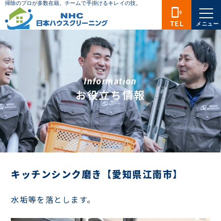
phonelink_ring
TEL
メニュー
Information
お役立ち情報
キッチンシンク磨き【愛知県江南市】
水垢等を落とします。