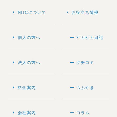
arrow_right
arrow_right
NHCについて
お役立ち情報
arrow_right
remove
個人の方へ
ピカピカ日記
arrow_right
remove
法人の方へ
クチコミ
arrow_right
remove
料金案内
つぶやき
arrow_right
remove
会社案内
コラム