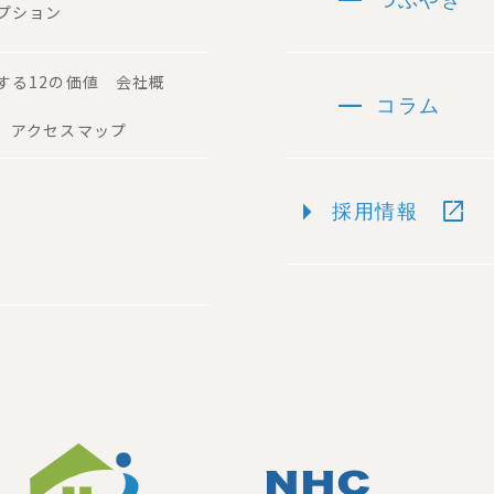
プション
する12の価値 会社概
remove
コラム
 アクセスマップ
arrow_right
open_in_new
採用情報