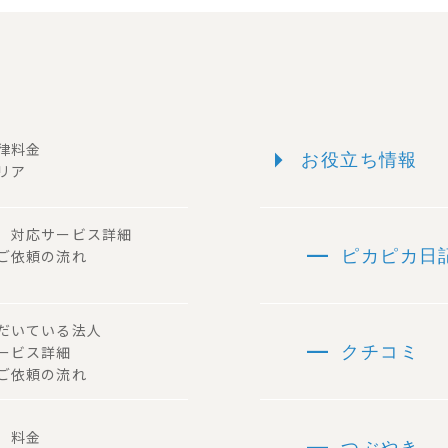
arrow_right
一律料金
お役立ち情報
リア
ー 対応サービス詳細
remove
 ご依頼の流れ
ピカピカ日
ただいている法人
remove
サービス詳細
クチコミ
ご依頼の流れ
remove
容 料金
つぶやき